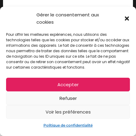
C'est avec une immense joie que nous vous
annonçons la mise en ligne du teaser tant attendu
Gérer le consentement aux
du Festival des Lanternes! Il dévoile un pa...
cookies
CONTINUE READING
Pour offrir les meilleures expériences, nous utilisons des
technologies telles que les cookies pour stocker et/ou accéder aux
informations des appareils. Le fait de consentir à ces technologies
nous permettra de traiter des données telles que le comportement
de navigation ou les ID uniques sur ce site. Le fait de ne pas
-
CGV
Données personnelles
consentir ou de retirer son consentement peut avoir un effet négatif
©INFINITY GRAPHIC - Création site internet Premium Évènementiel - Photo - Vidéo
sur certaines caractéristiques et fonctions.
- Drone - Social Média
Accepter
Refuser
Voir les préférences
Politique de confidentialité