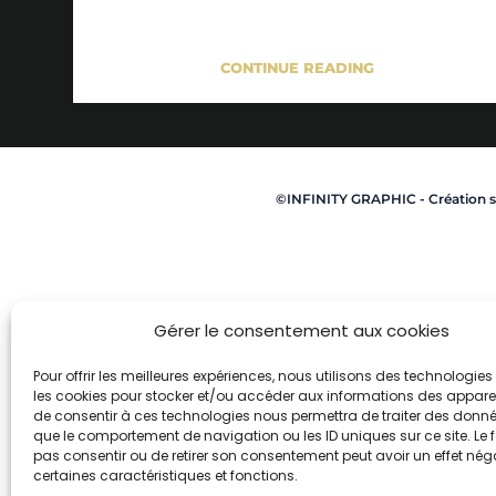
thématique révélés le 11 septembre. Un spectacle
lumineux unique en France !
CONTINUE READING
©INFINITY GRAPHIC - Création si
Gérer le consentement aux cookies
Pour offrir les meilleures expériences, nous utilisons des technologies 
les cookies pour stocker et/ou accéder aux informations des appareils
de consentir à ces technologies nous permettra de traiter des donnée
que le comportement de navigation ou les ID uniques sur ce site. Le f
pas consentir ou de retirer son consentement peut avoir un effet néga
certaines caractéristiques et fonctions.