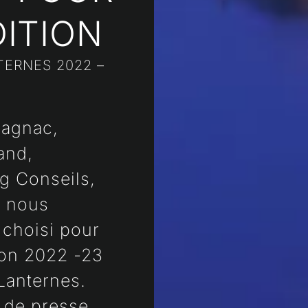
DITION
TERNES 2022 –
lagnac,
and,
g Conseils,
p nous
u choisi pour
ion 2022 -23
Lanternes.
 de presse