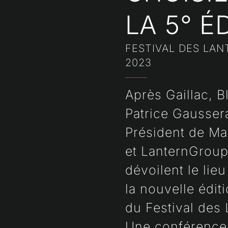
LA 5° É
FESTIVAL DES LAN
2023
Après Gaillac, B
Patrice Gausser
Président de Ma
et LanternGrou
dévoilent le lie
la nouvelle édit
du Festival des 
Une conférence