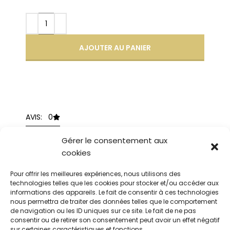
AJOUTER AU PANIER
AVIS: 0
Gérer le consentement aux
cookies
Description
Pour offrir les meilleures expériences, nous utilisons des
technologies telles que les cookies pour stocker et/ou accéder aux
Peluche Panda Kawaii tenant des feuilles
informations des appareils. Le fait de consentir à ces technologies
de bambou
nous permettra de traiter des données telles que le comportement
de navigation ou les ID uniques sur ce site. Le fait de ne pas
consentir ou de retirer son consentement peut avoir un effet négatif
sur certaines caractéristiques et fonctions.